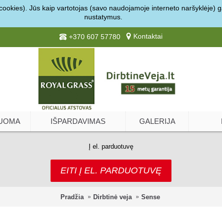
ookies). Jūs kaip vartotojas (savo naudojamoje interneto naršyklėje) gal
nustatymus.
Kontaktai
+370 607 57780
UOMA
IŠPARDAVIMAS
GALERIJA
Į el. parduotuvę
EITI Į EL. PARDUOTUVĘ
Pradžia
Dirbtinė veja
Sense