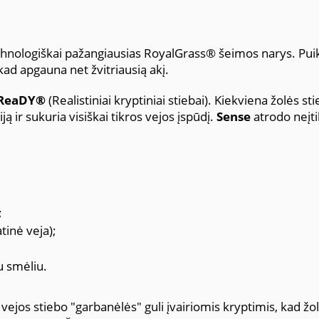
chnologiškai pažangiausias RoyalGrass® šeimos narys. Puik
kad apgauna net žvitriausią akį.
ReaDY®
(Realistiniai kryptiniai stiebai). Kiekviena žolės s
ą ir sukuria visiškai tikros vejos įspūdį.
Sense
atrodo neįti
;
tinė veja);
u smėliu.
ejos stiebo "garbanėlės" guli įvairiomis kryptimis, kad ž