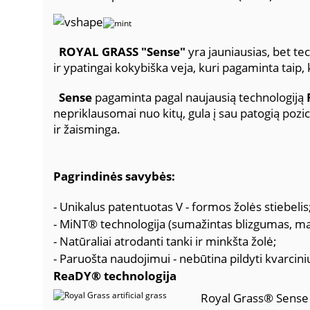
ROYAL GRASS "Sense"
yra jauniausias, bet te
ir ypatingai kokybiška veja, kuri pagaminta taip, 
Sense
pagaminta pagal naujausią technologiją
nepriklausomai nuo kitų, gula į sau patogią pozicij
ir žaisminga.
Pagrindinės savybės:
- Unikalus patentuotas V - formos žolės stiebelis
- MiNT® technologija (sumažintas blizgumas, ma
- Natūraliai atrodanti tanki ir minkšta žolė;
- Paruošta naudojimui - nebūtina pildyti kvarcini
ReaDY® technologija
Royal Grass® Sense v