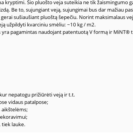
ma kryptimi. Šio pluošto veja suteikia ne tik žaismingumo ga
aizdą. Be to, sujungiant veją, sujungimai bus dar mažiau pas
gerai sušiaušiant pluoštą šepečiu. Norint maksimalaus ve
 užpildyti kvarciniu smėliu: ~10 kg / m2.
s yra pagamintas naudojant patentuotą V formą ir MiNT® t
ur nepatogu prižiūrėti veją ir t.t.
tose vidaus patalpose;
 aikštelėms;
 dekoravimui;
 tiek lauke.