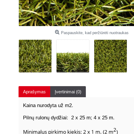
Paspauskite, kad peržiūrėti nuotraukas
Aprašymas
Įvertinimai (0)
Kaina nurodyta už m2.
Pilnų rulonų dydžiai: 2 x 25 m; 4 x 25 m.
2
Minimalus pirkimo kiekis: 2 x 1 m. (2 m
)