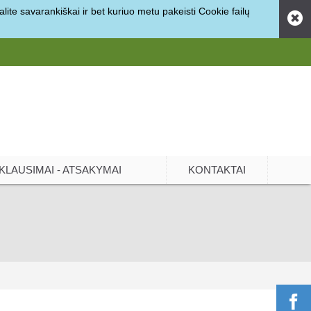
ite savarankiškai ir bet kuriuo metu pakeisti Cookie failų
KLAUSIMAI - ATSAKYMAI
KONTAKTAI