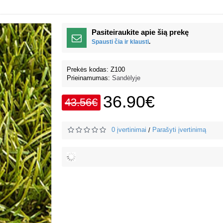
Pasiteiraukite apie šią prekę
Spausti čia ir klausti
.
Prekės kodas:
Z100
Prieinamumas:
Sandėlyje
36.90€
43.56€
0 įvertinimai
Parašyti įvertinimą
/