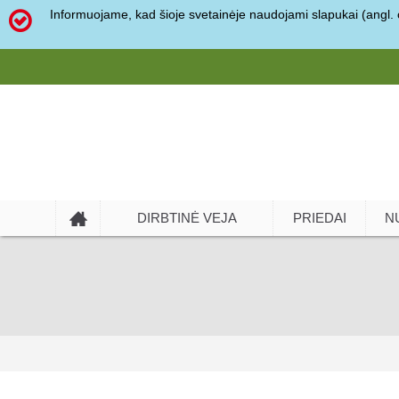
Informuojame, kad šioje svetainėje naudojami slapukai (angl. c
DIRBTINĖ VEJA
PRIEDAI
N