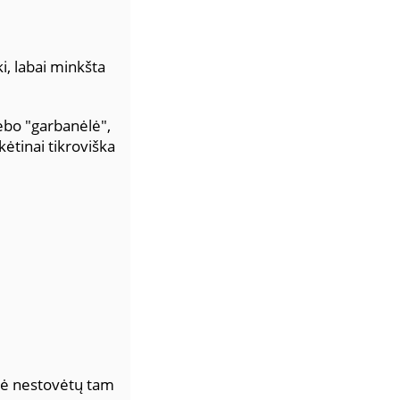
i, labai minkšta
tiebo "garbanėlė",
kėtinai tikroviška
olė nestovėtų tam