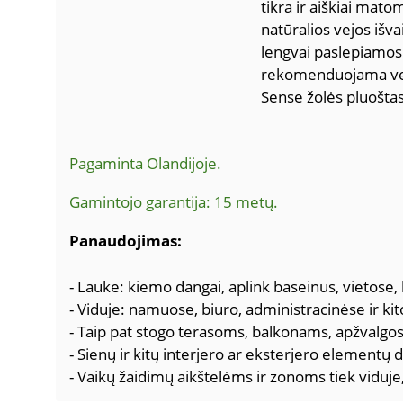
tikra ir aiškiai mato
natūralios vejos išv
lengvai paslepiamos 
rekomenduojama veją
Sense žolės pluošta
Pagaminta Olandijoje.
Gamintojo garantija: 15 metų.
Panaudojimas:
- Lauke: kiemo dangai, aplink baseinus, vietose, k
- Viduje: namuose, biuro, administracinėse ir ki
- Taip pat stogo terasoms, balkonams, apžvalgos
- Sienų ir kitų interjero ar eksterjero elementų
- Vaikų žaidimų aikštelėms ir zonoms tiek viduje,