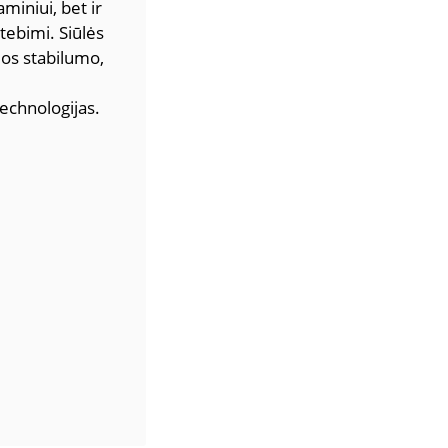
miniui, bet ir
tebimi. Siūlės
jos stabilumo,
echnologijas.