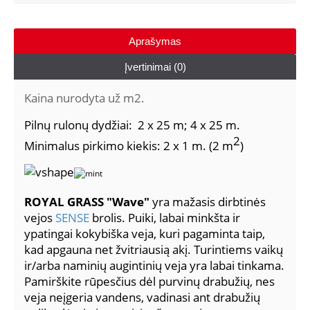
Aprašymas
Įvertinimai (0)
Kaina nurodyta už m2.
Pilnų rulonų dydžiai: 2 x 25 m; 4 x 25 m.
2
Minimalus pirkimo kiekis: 2 x 1 m. (2 m
)
ROYAL GRASS "Wave"
yra mažasis dirbtinės
vejos
SENSE
brolis. Puiki, labai minkšta ir
ypatingai kokybiška veja, kuri pagaminta taip,
kad apgauna net žvitriausią akį. Turintiems vaikų
ir/arba naminių augintinių veja yra labai tinkama.
Pamirškite rūpesčius dėl purvinų drabužių, nes
veja neįgeria vandens, vadinasi ant drabužių