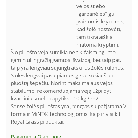
vejos stiebo
"garbanėlės" guli
įvairiomis kryptimis,
kad žolė nestovėtų
tam tikra aiškiai
matoma kryptimi.
Šio pluošto veja suteikia ne tik žaismingumo
gaminiui ir gražią gamtos išvaizdą, bet taip pat,
taip yra lengviau sujungti atskirus žolės rulonus.
Siūlės lengvai paslepiamos gerai sušiaušiant
pluoštą šepečiu. Norint maksimalaus vejos
stabilumo, rekomenduojama veją užpildyti
kvarciniu smėliu: apytiksl. 10 kg / m2.
Sense žolės pluoštas yra įrengtas su pažįstama V
forma ir MiNT® technologijomis, kaip ir visi kiti
Royal Grass produktai.
Pagaminta Olandijoje.