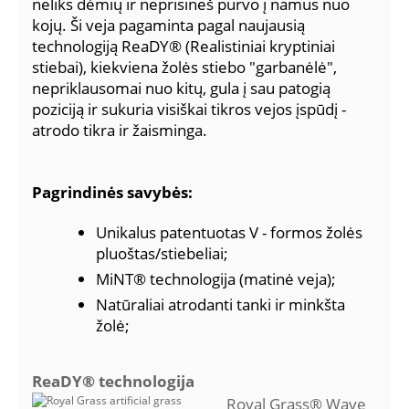
neliks dėmių ir neprisineš purvo į namus nuo
kojų. Ši veja pagaminta pagal naujausią
technologiją ReaDY® (Realistiniai kryptiniai
stiebai), kiekviena žolės stiebo "garbanėlė",
nepriklausomai nuo kitų, gula į sau patogią
poziciją ir sukuria visiškai tikros vejos įspūdį -
atrodo tikra ir žaisminga.
Pagrindinės savybės:
Unikalus patentuotas V - formos žolės
pluoštas/stiebeliai;
MiNT® technologija (matinė veja);
Natūraliai atrodanti tanki ir minkšta
žolė;
ReaDY® technologija
Royal Grass® Wave