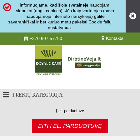
Informuojame, kad šioje svetainėje naudojami
slapukai (angl. cookies). Jūs kaip vartotojas (savo
naudojamoje interneto naršyklėje) galite
savarankiškai ir bet kuriuo metu pakeisti Cookie failų
nustatymus.
Kontaktai
+370 607 57780
PREKIŲ KATEGORIJA
Į el. parduotuvę
EITI Į EL. PARDUOTUVĘ