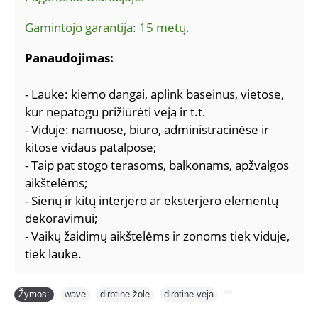
Gamintojo garantija: 15 metų.
Panaudojimas:
- Lauke: kiemo dangai, aplink baseinus, vietose,
kur nepatogu prižiūrėti veją ir t.t.
- Viduje: namuose, biuro, administracinėse ir
kitose vidaus patalpose;
- Taip pat stogo terasoms, balkonams, apžvalgos
aikštelėms;
- Sienų ir kitų interjero ar eksterjero elementų
dekoravimui;
- Vaikų žaidimų aikštelėms ir zonoms tiek viduje,
tiek lauke.
Žymos:
wave
,
dirbtine žole
,
dirbtine veja
,