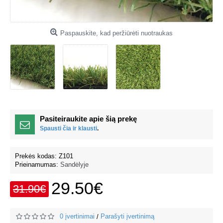
Paspauskite, kad peržiūrėti nuotraukas
Pasiteiraukite apie šią prekę
Spausti čia ir klausti
.
Prekės kodas:
Z101
Prieinamumas:
Sandėlyje
29.50€
31.90€
0 įvertinimai
Parašyti įvertinimą
/